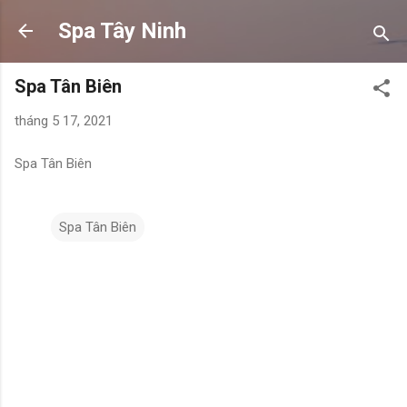
Chuyển đến nội dung chính
Spa Tây Ninh
Spa Tân Biên
tháng 5 17, 2021
Spa Tân Biên
Spa Tân Biên
N
h
ậ
n
x
é